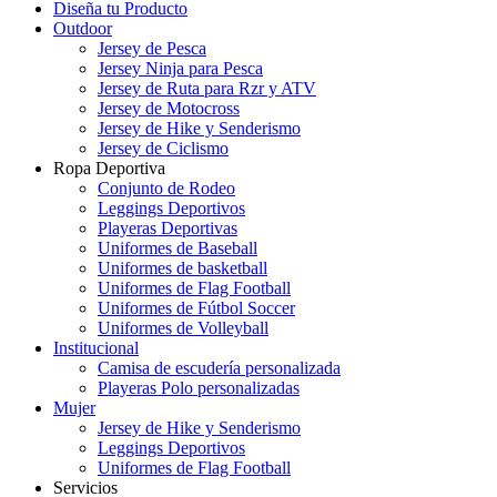
Diseña tu Producto
Outdoor
Jersey de Pesca
Jersey Ninja para Pesca
Jersey de Ruta para Rzr y ATV
Jersey de Motocross
Jersey de Hike y Senderismo
Jersey de Ciclismo
Ropa Deportiva
Conjunto de Rodeo
Leggings Deportivos
Playeras Deportivas
Uniformes de Baseball
Uniformes de basketball
Uniformes de Flag Football
Uniformes de Fútbol Soccer
Uniformes de Volleyball
Institucional
Camisa de escudería personalizada
Playeras Polo personalizadas
Mujer
Jersey de Hike y Senderismo
Leggings Deportivos
Uniformes de Flag Football
Servicios