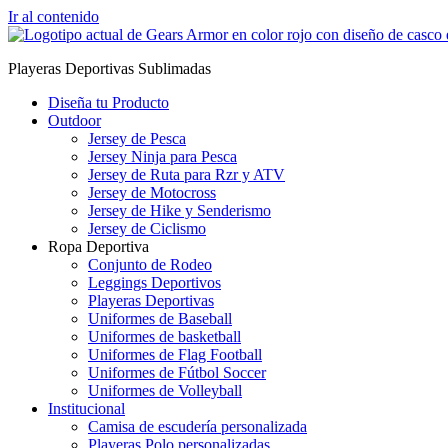
Ir al contenido
Playeras Deportivas Sublimadas
Diseña tu Producto
Outdoor
Jersey de Pesca
Jersey Ninja para Pesca
Jersey de Ruta para Rzr y ATV
Jersey de Motocross
Jersey de Hike y Senderismo
Jersey de Ciclismo
Ropa Deportiva
Conjunto de Rodeo
Leggings Deportivos
Playeras Deportivas
Uniformes de Baseball
Uniformes de basketball
Uniformes de Flag Football
Uniformes de Fútbol Soccer
Uniformes de Volleyball
Institucional
Camisa de escudería personalizada
Playeras Polo personalizadas