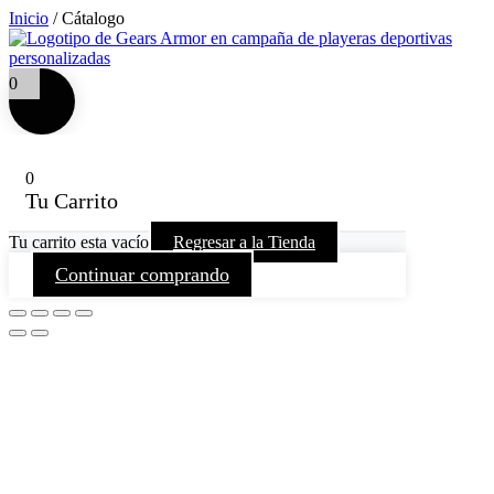
Inicio
/
Cátalogo
0
0
Tu Carrito
Tu carrito esta vacío
Regresar a la Tienda
Continuar comprando